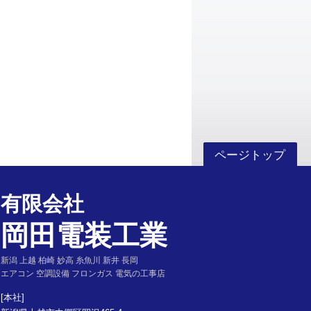
ページトップ
有限会社
岡田電装工業
新潟 上越 柏崎 妙高 糸魚川 新井 長岡
エアコン 空調設備 フロンガス 電気の工事店
[本社]