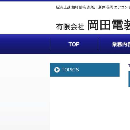
新潟 上越 柏崎 妙高 糸魚川 新井 長岡 エアコ
TOPICS